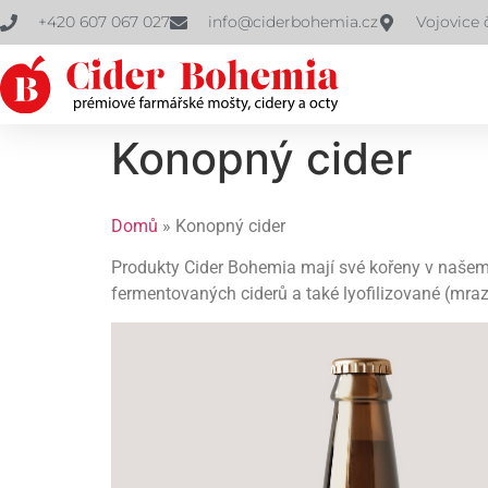
+420 607 067 027
info@ciderbohemia.cz
Vojovice 
Konopný cider
Domů
»
Konopný cider
Produkty Cider Bohemia mají své kořeny v našem
fermentovaných ciderů a také lyofilizované (mr