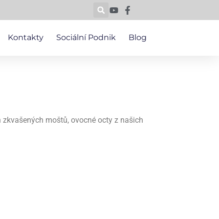
Kontakty
Sociální Podnik
Blog
h zkvašených moštů, ovocné octy z našich