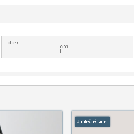
objem
0,33
l
Jablečný cider