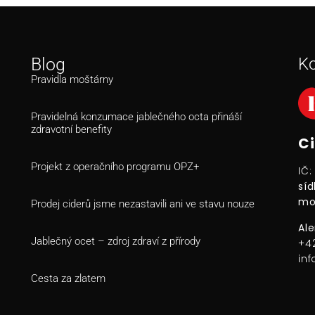
Blog
Ko
Pravidla moštárny
Pravidelná konzumace jablečného octa přináší
zdravotní benefity
Ci
Projekt z operačního programu OPZ+
IČ
síd
mo
Prodej ciderů jsme nezastavili ani ve stavu nouze
Al
Jablečný ocet – zdroj zdraví z přírody
+4
in
Cesta za zlatem