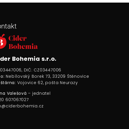
ntakt
der Bohemia s.r.o.
: 03447006, DIČ: CZ03447006
lo:
Nebílovský Borek 73, 33209 Štěnovice
štárna:
Vojovice 62, pošta Neurazy
ena Valešová
– jednatel
20 607067027
fo@ciderbohemia.cz