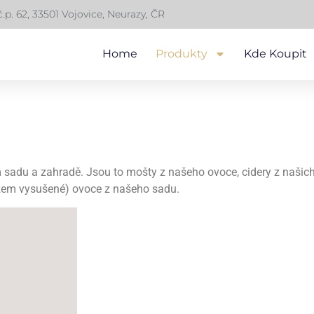
č.p. 62, 33501 Vojovice, Neurazy, ČR
Home
Produkty
Kde Koupit
 sadu a zahradě. Jsou to mošty z našeho ovoce, cidery z našic
azem vysušené) ovoce z našeho sadu.